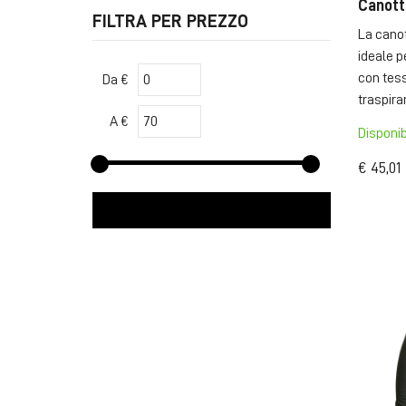
Canott
FILTRA PER PREZZO
La canot
ideale p
con tess
Da €
traspiran
A €
Disponib
€ 45,01