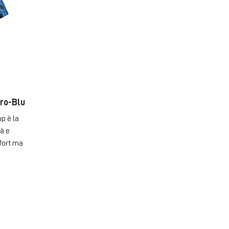
ero-Blu
p è la
à e
fort ma