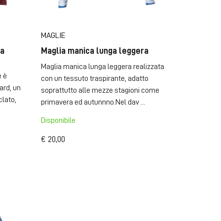
MAGLIE
ca
Maglia manica lunga leggera
Maglia manica lunga leggera realizzata
e è
con un tessuto traspirante, adatto
ard, un
soprattutto alle mezze stagioni come
lato,
primavera ed autunnno.Nel dav ...
Disponibile
€ 20,00