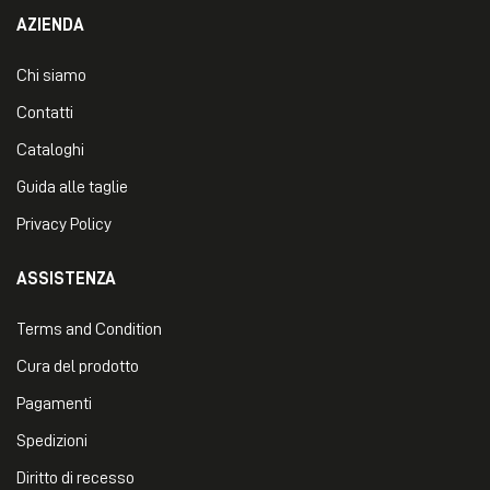
AZIENDA
Chi siamo
Contatti
Cataloghi
Guida alle taglie
Privacy Policy
ASSISTENZA
Terms and Condition
Cura del prodotto
Pagamenti
Spedizioni
Diritto di recesso