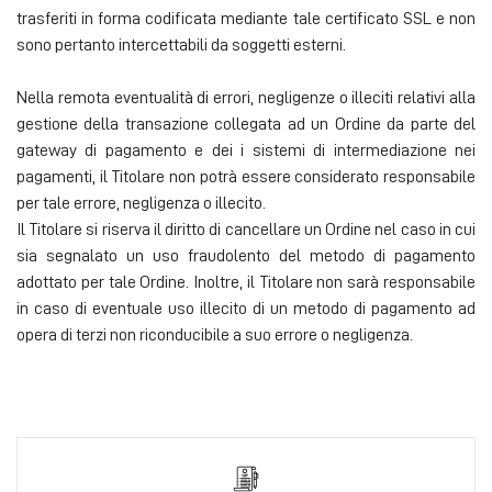
trasferiti in forma codificata mediante tale certificato SSL e non
sono pertanto intercettabili da soggetti esterni.
Nella remota eventualità di errori, negligenze o illeciti relativi alla
gestione della transazione collegata ad un Ordine da parte del
gateway di pagamento e dei i sistemi di intermediazione nei
pagamenti, il Titolare non potrà essere considerato responsabile
per tale errore, negligenza o illecito.
Il Titolare si riserva il diritto di cancellare un Ordine nel caso in cui
sia segnalato un uso fraudolento del metodo di pagamento
adottato per tale Ordine. Inoltre, il Titolare non sarà responsabile
in caso di eventuale uso illecito di un metodo di pagamento ad
opera di terzi non riconducibile a suo errore o negligenza.