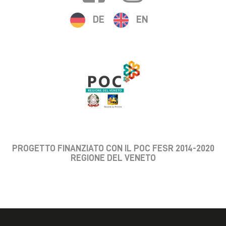
DE
EN
PROGETTO FINANZIATO CON IL POC FESR 2014-2020
REGIONE DEL VENETO