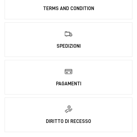
TERMS AND CONDITION
SPEDIZIONI
PAGAMENTI
DIRITTO DI RECESSO