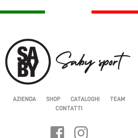
AZIENDA
SHOP
CATALOGHI
TEAM
CONTATTI