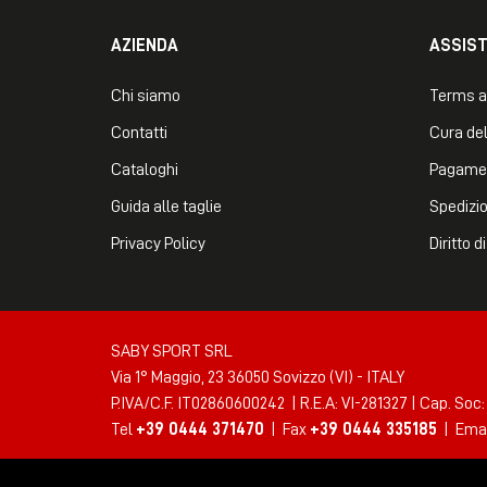
AZIENDA
ASSIS
Chi siamo
Terms a
Contatti
Cura del
Cataloghi
Pagame
Guida alle taglie
Spedizio
Privacy Policy
Diritto 
SABY SPORT SRL
Via 1° Maggio, 23 36050 Sovizzo (VI) - ITALY
P.IVA/C.F. IT02860600242 | R.E.A: VI-281327 | Cap. Soc:
Tel
+39 0444 371470
| Fax
+39 0444 335185
| Ema