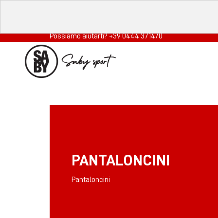
Possiamo aiutarti? +39 0444 371470
PANTALONCINI
Pantaloncini