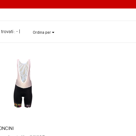
 trovati :
- |
Ordina per
ONCINI