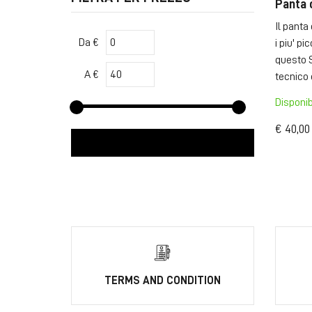
Panta 
Il panta 
Da €
i piu' pi
questo S
A €
tecnico e
Disponib
€ 40,00
TERMS AND CONDITION