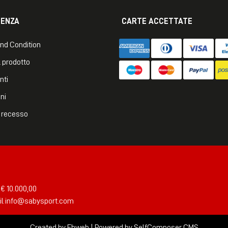
TENZA
CARTE ACCETTATE
nd Condition
 prodotto
nti
ni
di recesso
 € 10.000,00
il
info@sabysport.com
Created by
Ebweb
| Powered by SelfComposer CMS