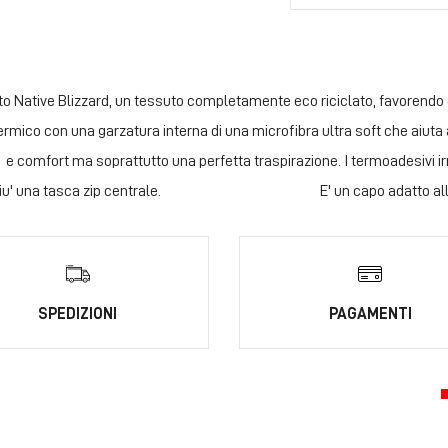
Native Blizzard, un tessuto completamente eco riciclato, favorendo qui
rmico con una garzatura interna di una microfibra ultra soft che aiuta 
 e comfort ma soprattutto una perfetta traspirazione. I termoadesivi ir
3 tasche piu' una tasca zip centrale. E' un capo adatto all'a
SPEDIZIONI
PAGAMENTI