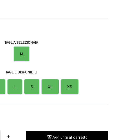
TAGLIA SELEZIONATA
M
TAGLIE DISPONIBILI
L
S
XL
XS
Aggiungi al carrello