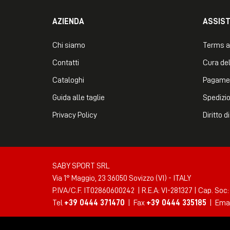
AZIENDA
ASSIS
Chi siamo
Terms a
Contatti
Cura del
Cataloghi
Pagame
Guida alle taglie
Spedizio
Privacy Policy
Diritto 
SABY SPORT SRL
Via 1° Maggio, 23 36050 Sovizzo (VI) - ITALY
P.IVA/C.F. IT02860600242 | R.E.A: VI-281327 | Cap. Soc:
Tel
+39 0444 371470
| Fax
+39 0444 335185
| Ema