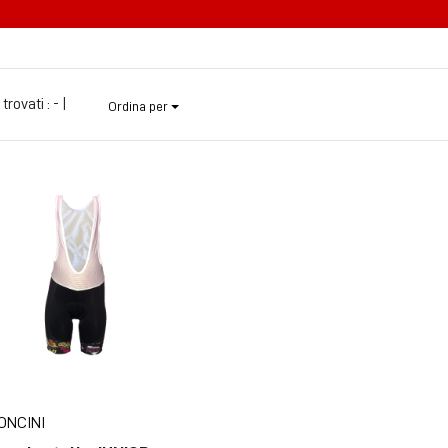
 trovati :
- |
Ordina per
ONCINI