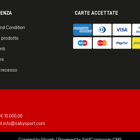
TENZA
CARTE ACCETTATE
nd Condition
 prodotto
nti
ni
di recesso
 € 10.000,00
il
info@sabysport.com
Created by
Ebweb
| Powered by SelfComposer CMS