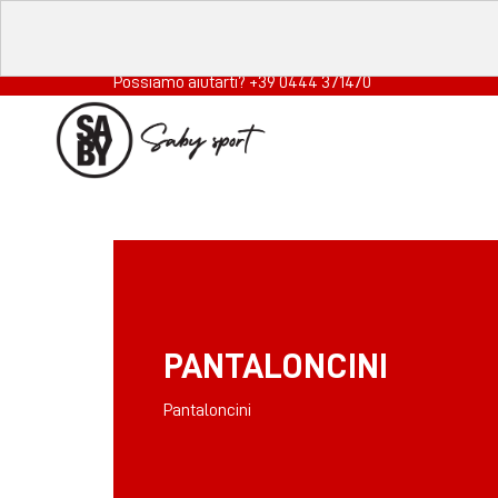
Possiamo aiutarti? +39 0444 371470
PANTALONCINI
Pantaloncini