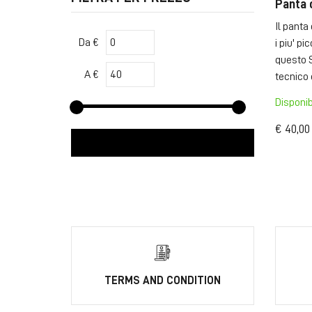
Panta 
Il panta 
Da €
i piu' pi
questo S
A €
tecnico e
Disponib
€ 40,00
TERMS AND CONDITION