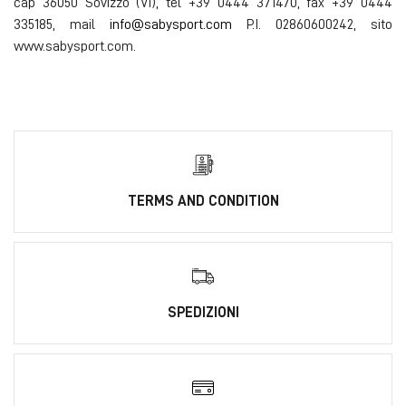
cap 36050 Sovizzo (VI), tel +39 0444 371470, fax +39 0444
335185, mail
info@sabysport.com
P.I. 02860600242, sito
www.sabysport.com.
TERMS AND CONDITION
SPEDIZIONI