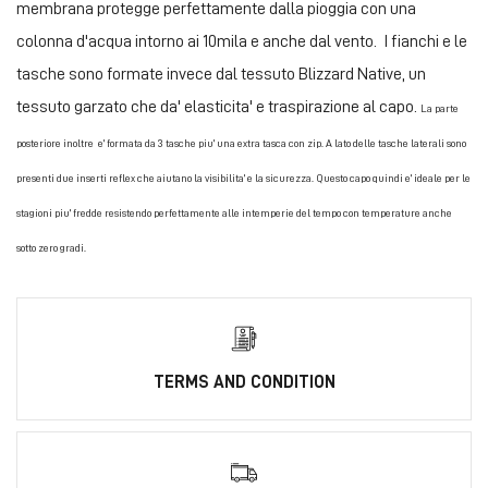
membrana protegge perfettamente dalla pioggia con una
colonna d'acqua intorno ai 10mila e anche dal vento. I fianchi e le
tasche sono formate invece dal tessuto Blizzard Native, un
tessuto garzato che da' elasticita' e traspirazione al capo.
La parte
posteriore inoltre e' formata da 3 tasche piu' una extra tasca con zip. A lato delle tasche laterali sono
presenti due inserti reflex che aiutano la visibilita' e la sicurezza. Questo capo quindi e' ideale per le
stagioni piu' fredde resistendo perfettamente alle intemperie del tempo con temperature anche
sotto zero gradi.
TERMS AND CONDITION