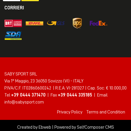
CORRIERI
SABY SPORT SRL
Via 1° Maggio, 23 36050 Sovizzo (VI) - ITALY
P.IVA/C.F. IT02860600242 | R.E.A: VI-281327 | Cap. Soc: € 10.000,00
Tel
+39 0444 371470
| Fax
+39 0444 335185
| Email
info@sabysport.com
Privacy Policy
Terms and Condition
Created by
Ebweb
| Powered by SelfComposer CMS