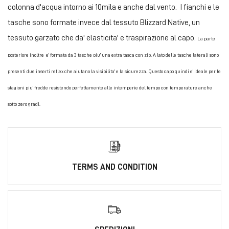
colonna d'acqua intorno ai 10mila e anche dal vento. I fianchi e le
tasche sono formate invece dal tessuto Blizzard Native, un
tessuto garzato che da' elasticita' e traspirazione al capo.
La parte
posteriore inoltre e' formata da 3 tasche piu' una extra tasca con zip. A lato delle tasche laterali sono
presenti due inserti reflex che aiutano la visibilita' e la sicurezza. Questo capo quindi e' ideale per le
stagioni piu' fredde resistendo perfettamente alle intemperie del tempo con temperature anche
sotto zero gradi.
TERMS AND CONDITION