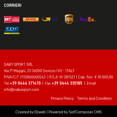
CORRIERI
SABY SPORT SRL
Via 1° Maggio, 23 36050 Sovizzo (VI) - ITALY
P.IVA/C.F. IT02860600242 | R.E.A: VI-281327 | Cap. Soc: € 10.000,00
Tel
+39 0444 371470
| Fax
+39 0444 335185
| Email
info@sabysport.com
Privacy Policy
Terms and Condition
Created by
Ebweb
| Powered by SelfComposer CMS