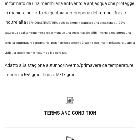
e' formato da una membrana antivento e antiacqua che protegge
in maniera perfetta da qualsiasi intemperia del tempo: Grazie
inoltre alla
TERMONASTRATATURA sulle cuciture garantisce una protezione al 100%
dall'acqua e dal vento mantenendo comunque una buona traspirabilita' interna e soprattutto una
perfetta temperatura corporea. Nel posteriore sono presenti
3 tasche con inserti reflex per aiutare la
visibilita' specialmente notturna e la sicurezza.
Adatto alla stagione autunno/inverno/primavera da temperature
intorno ai 5-6 gradi fino ai 16-17 gradi.
TERMS AND CONDITION