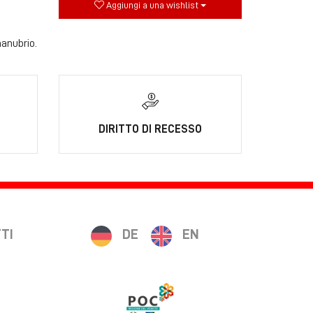
Aggiungi a una wishlist
manubrio.
DIRITTO DI RECESSO
TI
DE
EN