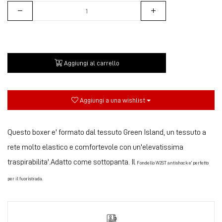
Aggiungi al carrello
Aggiungi a una wishlist
Questo boxer e' formato dal tessuto Green Island, un tessuto a
rete molto elastico e comfortevole con un'elevatissima
traspirabilita'.Adatto come sottopanta. Il
Fondello W2ST antishock e' perfetto
per il fuoristrada.