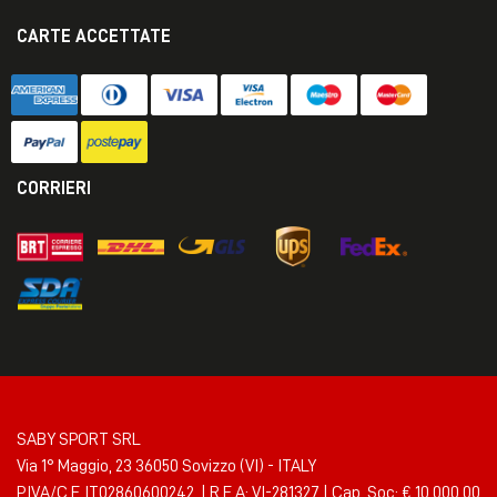
CARTE ACCETTATE
CORRIERI
SABY SPORT SRL
Via 1° Maggio, 23 36050 Sovizzo (VI) - ITALY
P.IVA/C.F. IT02860600242 | R.E.A: VI-281327 | Cap. Soc: € 10.000,00