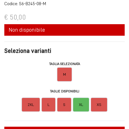
Codice: S6-B245-08-M
€ 50,00
Non disponibile
Seleziona varianti
TAGLIA SELEZIONATA
M
TAGLIE DISPONIBILI
2XL
L
S
XL
XS