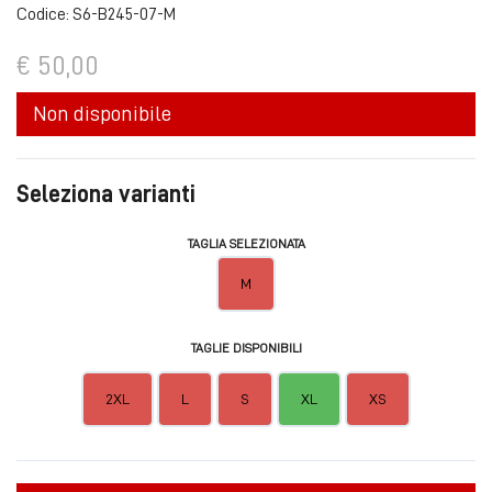
Codice: S6-B245-07-M
€ 50,00
Non disponibile
Seleziona varianti
TAGLIA SELEZIONATA
M
TAGLIE DISPONIBILI
2XL
L
S
XL
XS