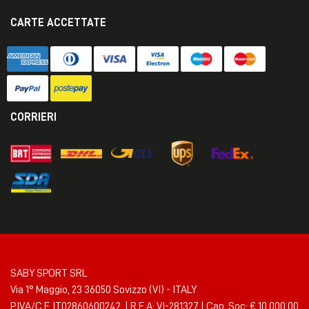
CARTE ACCETTATE
CORRIERI
SABY SPORT SRL
Via 1° Maggio, 23 36050 Sovizzo (VI) - ITALY
P.IVA/C.F. IT02860600242 | R.E.A: VI-281327 | Cap. Soc: € 10.000,00