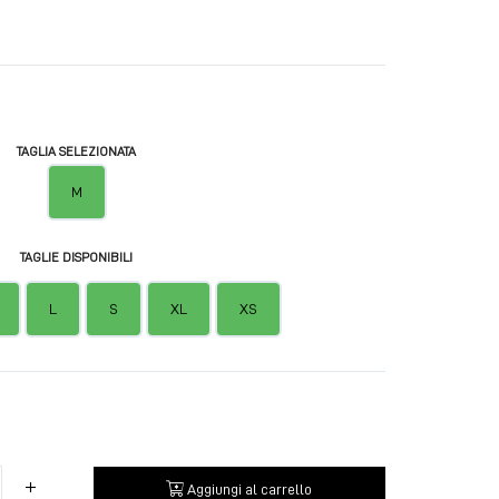
TAGLIA SELEZIONATA
M
TAGLIE DISPONIBILI
L
S
XL
XS
Aggiungi al carrello