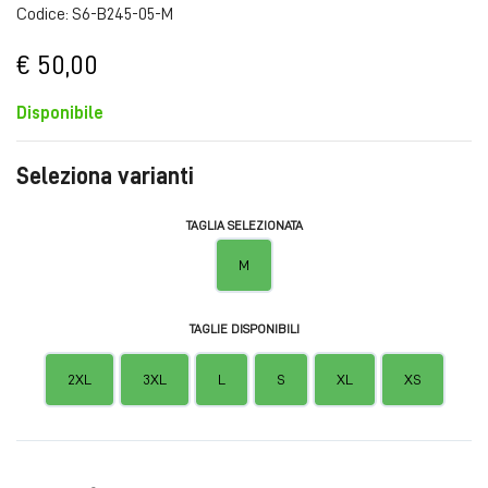
Codice: S6-B245-05-M
€ 50,00
Disponibile
Seleziona varianti
TAGLIA SELEZIONATA
M
TAGLIE DISPONIBILI
2XL
3XL
L
S
XL
XS