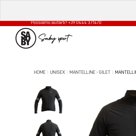
Possiamo aiutarti? +39 0444 371470
HOME
UNISEX
MANTELLINE - GILET
MANTELLI