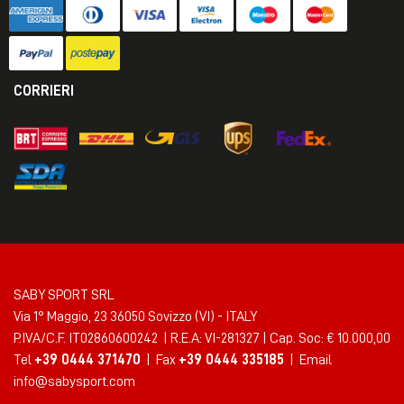
CORRIERI
SABY SPORT SRL
Via 1° Maggio, 23 36050 Sovizzo (VI) - ITALY
P.IVA/C.F. IT02860600242 | R.E.A: VI-281327 | Cap. Soc: € 10.000,00
Tel
+39 0444 371470
| Fax
+39 0444 335185
| Email
info@sabysport.com