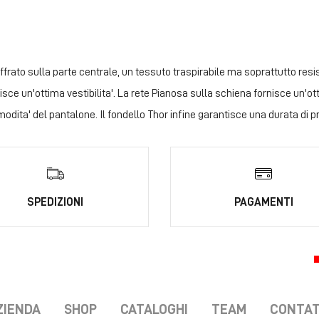
rato sulla parte centrale, un tessuto traspirabile ma soprattutto resist
e un'ottima vestibilita'. La rete Pianosa sulla schiena fornisce un'otti
omodita' del pantalone. Il fondello Thor infine garantisce una durata di p
SPEDIZIONI
PAGAMENTI
ZIENDA
SHOP
CATALOGHI
TEAM
CONTAT