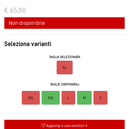
€ 65,00
Non disponibile
Seleziona varianti
TAGLIA SELEZIONATA
XL
TAGLIE DISPONIBILI
2XL
3XL
L
M
S
Aggiungi a una wishlist