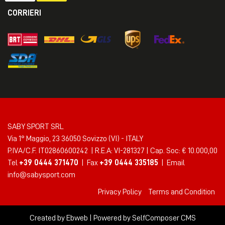
CORRIERI
SABY SPORT SRL
Via 1° Maggio, 23 36050 Sovizzo (VI) - ITALY
P.IVA/C.F. IT02860600242 | R.E.A: VI-281327 | Cap. Soc: € 10.000,00
Tel
+39 0444 371470
| Fax
+39 0444 335185
| Email
info@sabysport.com
Privacy Policy
Terms and Condition
Created by
Ebweb
| Powered by SelfComposer CMS